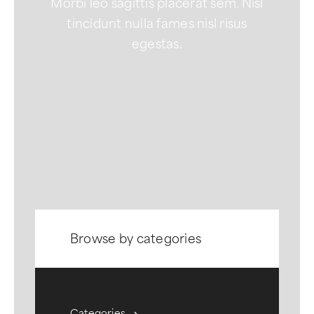
Morbi leo sagittis placerat sem. Nisl
tincidunt nulla fames nisl risus
egestas.
Browse by categories